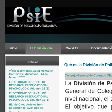
Inicio
La División Psie
Covid 19
Documentació
Noticias
Qué es la División de Psi
·
Vídeo II Jornadas Salud Mental en
Contextos Educativos · 14 de
Consejo General de Colegios Ofic
febrero 2025
La
División de P
·
ELECTRONIC JOURNAL OF
RESEARCH IN EDUCATIONAL
PSYCHOLOGY. Volumen 15 (3)
General de Colegi
·
ELECTRONIC JOURNAL OF
RESEARCH IN EDUCATIONAL
nivel nacional, el
PSYCHOLOGY. Volumen 15 (1)
·
Highly-Cited Articles from
El objetivo que 
Educational Psychologist