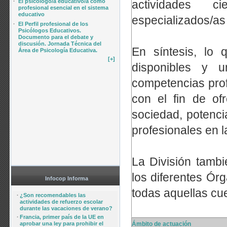
·
El psicólogo/a educativo/a como
actividades ci
profesional esencial en el sistema
educativo
especializados/as
·
El Perfil profesional de los
Psicólogos Educativos.
Documento para el debate y
discusión. Jornada Técnica del
En síntesis, lo
Área de Psicología Educativa.
[+]
disponibles y 
competencias prof
con el fin de of
sociedad, potenci
profesionales en l
La División tamb
los diferentes Ó
Infocop Informa
todas aquellas cue
·
¿Son recomendables las
actividades de refuerzo escolar
durante las vacaciones de verano?
·
Francia, primer país de la UE en
Ámbito de actuación
aprobar una ley para prohibir el